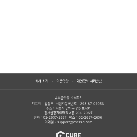
회사 소개
이용약관
개인정보 처리방침
큐브플랫폼 주식회사
대표자 : 김상우
사업자등록번호 : 293-87-01053
주소 : 서울시 강서구 양천로401
강서한강자이타워 A동 704, 705호
전화 : 02-2637-2637
팩스 : 02-2637-2636
이메일 :
support@crossid.com